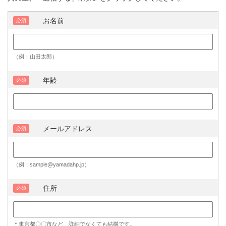
お名前
必須
（例：山田太郎）
年齢
必須
メールアドレス
必須
（例：sample@yamadahp.jp）
住所
必須
＊東京都〇〇市など、詳細でなくても結構です。